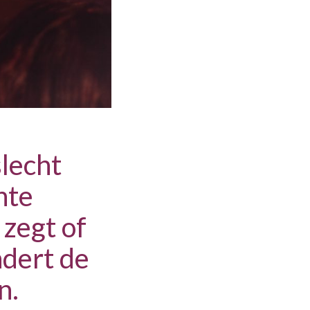
slecht
hte
 zegt of
ndert de
n.