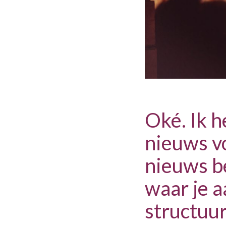
Oké. Ik h
nieuws vo
nieuws be
waar je 
structuur