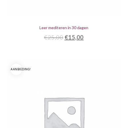
Leer mediteren in 30 dagen
Oorspronkelijke
Huidige
€
25,00
€
15,00
prijs
prijs
was:
is:
€25,00.
€15,00.
AANBIEDING!