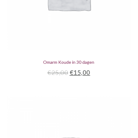
Omarm Koude in 30 dagen
Oorspronkelijke
Huidige
€
25,00
€
15,00
prijs
prijs
was:
is:
€25,00.
€15,00.