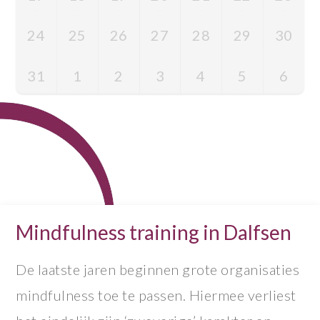
24
25
26
27
28
29
30
31
1
2
3
4
5
6
Mindfulness training in Dalfsen
De laatste jaren beginnen grote organisaties
mindfulness toe te passen. Hiermee verliest