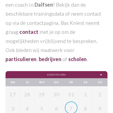
een coach in
Dalfsen
? Bekijk dan de
beschikbare trainingsdata of neem contact
op via de contactpagina. Bas Kniest neemt
graag
contact
met je op om de
mogelijkheden vrijblijvend te bespreken.
Ook bieden wij maatwerk voor
particulieren
,
bedrijven
of
scholen
.
AUGUSTUS 2026
MA
DI
WO
DO
VR
ZA
ZO
27
28
29
30
31
1
2
3
4
5
6
7
8
9