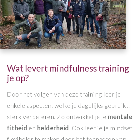
Wat levert mindfulness training
je op?
Door het volgen van deze training leer je
enkele aspecten, welke je dagelijks gebruikt,
sterk verbeteren. Zo ontwikkel je je
mentale
fitheid
en
helderheid
. Ook leer je je mindset
flexibeler te maken door het toepassen van