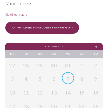
Mindfulness.
Ga direct naar:
WAT LEVERT MINDFULNESS TRAINING JE OP?
AUGUSTUS 2026
MA
DI
WO
DO
VR
ZA
ZO
27
28
29
30
31
1
2
3
4
5
6
7
8
9
10
11
12
13
14
15
16
17
18
19
20
21
22
23