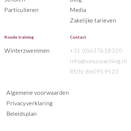
Particulieren
Media
Zakelijke tarieven
Koude training
Contact
Winterzwemmen
+31 (0)637618320
info@vasucoaching.nl
RSIN: 860919523
Algemene voorwaarden
Privacyverklaring
Beleidsplan